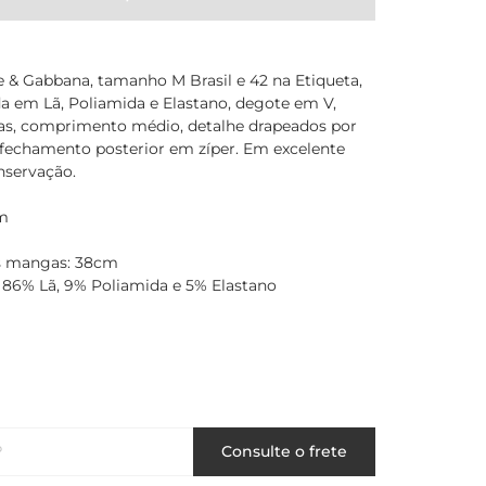
e & Gabbana, tamanho M Brasil e 42 na Etiqueta,
a em Lã, Poliamida e Elastano, degote em V,
s, comprimento médio, detalhe drapeados por
 fechamento posterior em zíper. Em excelente
nservação.
m
 mangas: 38cm
86% Lã, 9% Poliamida e 5% Elastano
P
Consulte o frete