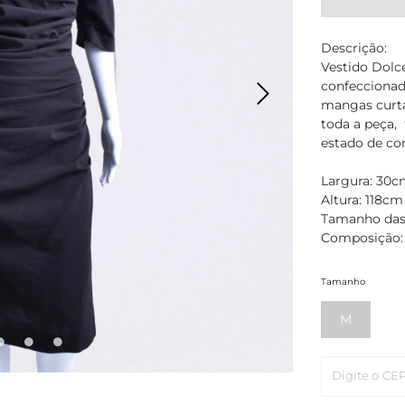
Descrição:
Vestido Dolc
confeccionad
mangas curta
toda a peça,
estado de co
Largura: 30c
Altura: 118cm
Tamanho das
Composição: 
Tamanho
M
Digite o CE