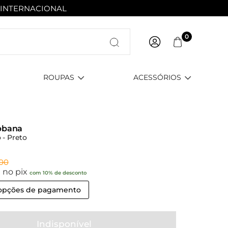
 INTERNACIONAL
Entre com email ou cpf/cnpj
0
Criar nova conta
ROUPAS
ACESSÓRIOS
bbana
 - Preto
,00
0
no pix
com 10% de desconto
 opções de pagamento
Indisponível