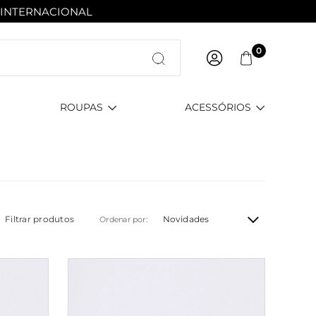
 INTERNACIONAL
Entre com email ou cpf/cnpj
0
Criar nova conta
ROUPAS
ACESSÓRIOS
Filtrar produtos
Novidades
Ordenar por: