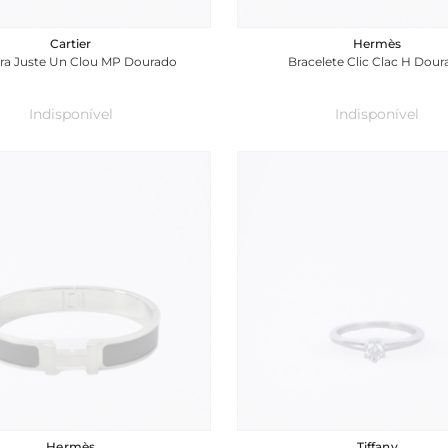
Cartier
Hermès
ira Juste Un Clou MP Dourado
Bracelete Clic Clac H Dou
Indisponível
Indisponível
Hermès
Tiffany