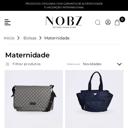
PRODUTOS ORIGINAIS COM GARANTIA DE AUTENTICIDADE
E VALIDAÇÃO INTERNACIONAL
Entre com email ou cpf/cnpj
0
Criar nova conta
Início
Bolsas
Maternidade
Maternidade
Novidades
Filtrar produtos
Ordenar por: