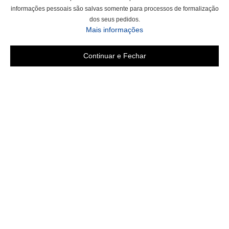
informações pessoais são salvas somente para processos de formalização
dos seus pedidos.
sobre a Política de Privac
Mais informações
Continuar e Fechar
Área do cliente
Criar Conta
Fazer Login