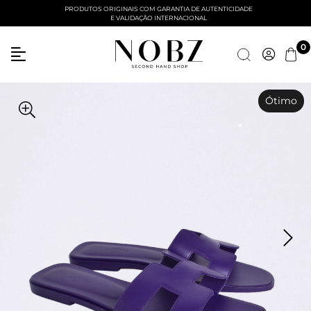
PRODUTOS ORIGINAIS COM GARANTIA DE AUTENTICIDADE
E VALIDAÇÃO INTERNACIONAL
Entre com email ou cpf/cnpj
0
Criar nova conta
Ótimo