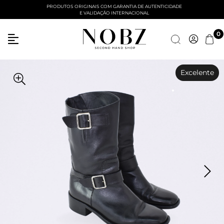
PRODUTOS ORIGINAIS COM GARANTIA DE AUTENTICIDADE
E VALIDAÇÃO INTERNACIONAL
Entre com email ou cpf/cnpj
0
Criar nova conta
Excelente