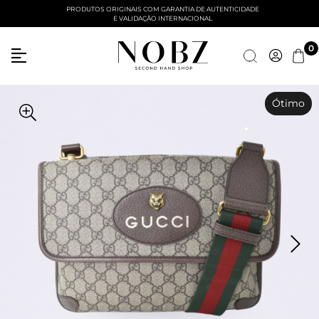
PRODUTOS ORIGINAIS COM GARANTIA DE AUTENTICIDADE
E VALIDAÇÃO INTERNACIONAL
Entre com email ou cpf/cnpj
0
Criar nova conta
Ótimo