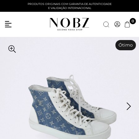
PRODUTOS ORIGINAIS COM GARANTIA DE AUTENTICIDADE
E VALIDAÇÃO INTERNACIONAL
Entre com email ou cpf/cnpj
0
Criar nova conta
Ótimo