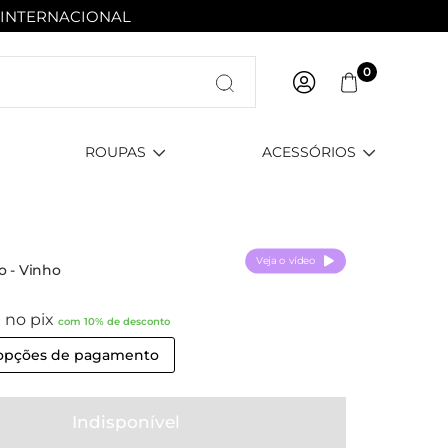
 INTERNACIONAL
Entre com email ou cpf/cnpj
0
Criar nova conta
ROUPAS
ACESSÓRIOS
Veja o vídeo
o - Vinho
0
no pix
com 10% de desconto
 opções de pagamento
Indisponível