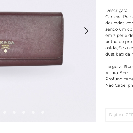
Descrição:
Carteira Prad
douradas, co
sendo um com
em zíper e de
botão de pre
oxidações na
dust bag da 
Largura: 19c
Altura: 9cm
Profundidad
Não Cabe Iph
Digite o CE