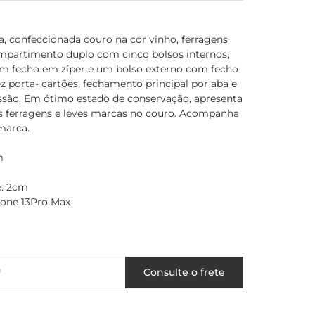
a, confeccionada couro na cor vinho, ferragens
mpartimento duplo com cinco bolsos internos,
 fecho em zíper e um bolso externo com fecho
z porta- cartões, fechamento principal por aba e
ssão. Em ótimo estado de conservação, apresenta
s ferragens e leves marcas no couro. Acompanha
marca.
m
e: 2cm
one 13Pro Max
P
Consulte o frete