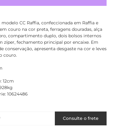
, modelo CC Raffia, confeccionada em Raffia e
m couro na cor preta, ferragens douradas, alça
ro, compartimento duplo, dois bolsos internos
 zíper, fechamento principal por encaixe. Em
e conservação, apresenta desgaste na cor e leves
o couro.
m
: 12cm
,928kg
rie: 10624486
P
Consulte o frete