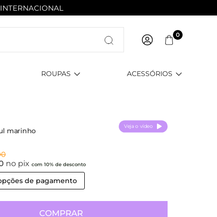
 INTERNACIONAL
Entre com email ou cpf/cnpj
0
Criar nova conta
ROUPAS
ACESSÓRIOS
Veja o vídeo
zul marinho
00
90
no pix
com 10% de desconto
 opções de pagamento
COMPRAR