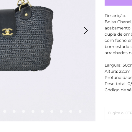
Descrição:
Bolsa Chanel
acabamento e
dupla de omb
com fecho em
bom estado d
arranhados n
Largura: 30c
Altura: 22cm
Profundidade
Peso total: 0
Código de sé
Digite o CE