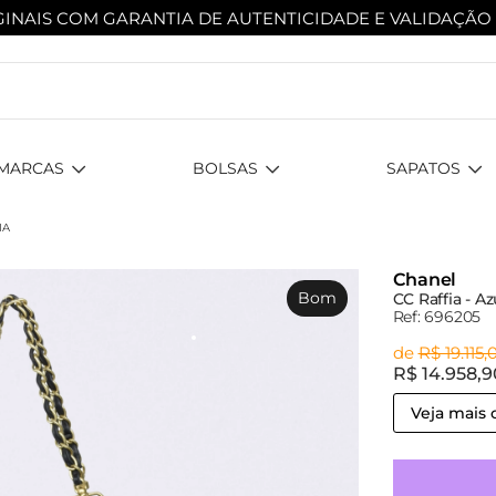
INAIS COM GARANTIA DE AUTENTICIDADE
E VALIDAÇÃO
MARCAS
BOLSAS
SAPATOS
IA
Chanel
Bom
CC Raffia - A
Ref: 696205
de
R$ 19.115,
R$ 14.958,
Veja mais