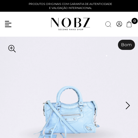
PRODUTOS ORIGINAIS COM GARANTIA DE AUTENTICIDADE
E VALIDAÇÃO INTERNACIONAL
Entre com email ou cpf/cnpj
0
Criar nova conta
Bom