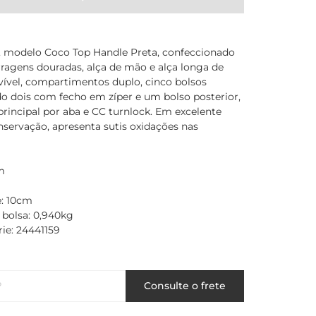
, modelo Coco Top Handle Preta, confeccionado
rragens douradas, alça de mão e alça longa de
vel, compartimentos duplo, cinco bolsos
do dois com fecho em zíper e um bolso posterior,
rincipal por aba e CC turnlock. Em excelente
servação, apresenta sutis oxidações nas
m
: 10cm
 bolsa: 0,940kg
ie: 24441159
P
Consulte o frete