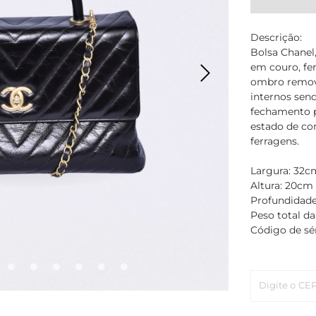
Descrição:
Bolsa Chanel
em couro, fe
ombro removí
internos sen
fechamento p
estado de con
ferragens.
Largura: 32c
Altura: 20cm
Profundidade
Peso total da
Código de sér
Digite o CE