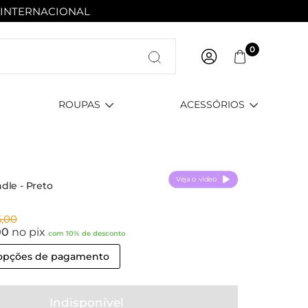
 INTERNACIONAL
Entre com email ou cpf/cnpj
0
Criar nova conta
ROUPAS
ACESSÓRIOS
Veja o vídeo
dle - Preto
5,00
00
no pix
com 10% de desconto
 opções de pagamento
Indisponível