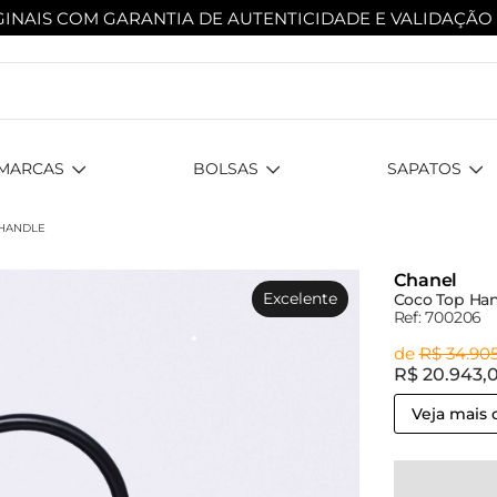
INAIS COM GARANTIA DE AUTENTICIDADE
E VALIDAÇÃO
MARCAS
BOLSAS
SAPATOS
 HANDLE
Chanel
Excelente
Coco Top Han
Ref: 700206
de
R$ 34.90
R$ 20.943,
Veja mais