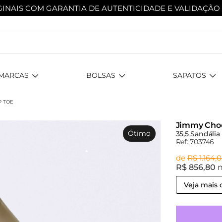
INAIS COM GARANTIA DE AUTENTICIDADE
E VALIDAÇÃO
MARCAS
BOLSAS
SAPATOS
P TOE
Jimmy Cho
Ótimo
35,5 Sandáli
Ref: 703746
de
R$ 1.164,
R$ 856,80
n
Veja mais