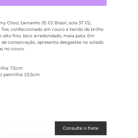
y Choo, tamanho 35 1/2 Brasil, sola 37 1/2,
Toe, confeccionado em couro e tecido de brilho
o alto fino, bico arredondado, meia pata. Em
 de conservação, apresenta desgastes no solado
as no couro.
ilha: 7,5cm
 palmilha: 23,5cm
P
Consulte o frete