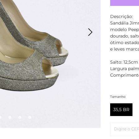
Descrição:
Sandália Jimm
modelo Peep 
dourado, salt
ótimo estado
e leves marc
Salto: 12,5cm
Largura palm
Comprimento
Tamanho
35,5 BR
Digite o CE