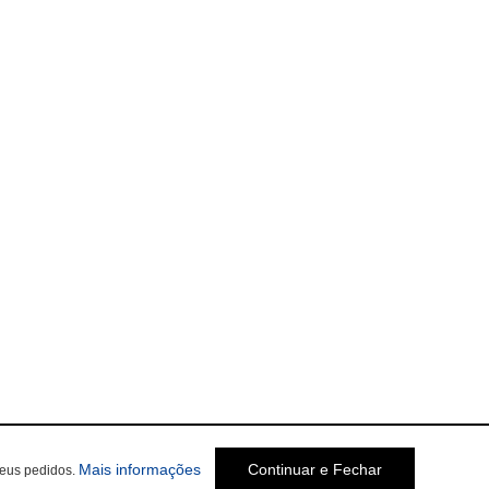
sobre a Política de Privacidade
Mais informações
Continuar e Fechar
seus pedidos.