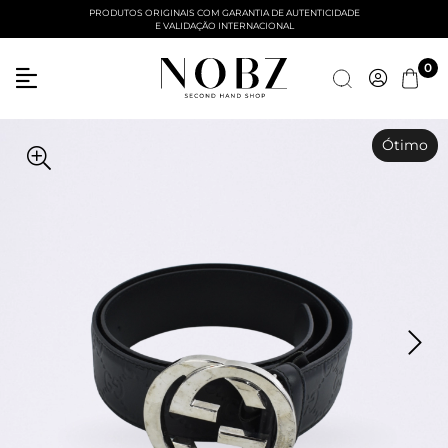
PRODUTOS ORIGINAIS COM GARANTIA DE AUTENTICIDADE
E VALIDAÇÃO INTERNACIONAL
Entre com email ou cpf/cnpj
0
Criar nova conta
Ótimo