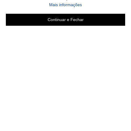
sobre a Política de Privac
Mais informações
Continuar e Fechar
Área do cliente
Criar Conta
Fazer Login
Meus pedidos