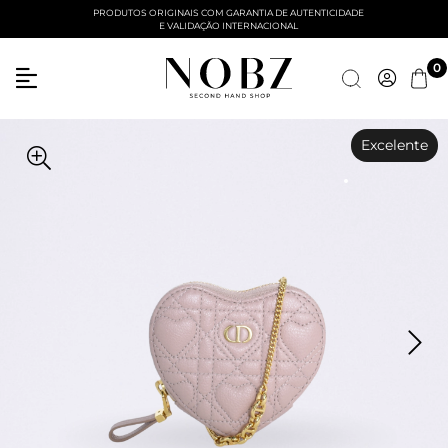
PRODUTOS ORIGINAIS COM GARANTIA DE AUTENTICIDADE
E VALIDAÇÃO INTERNACIONAL
Entre com email ou cpf/cnpj
0
Criar nova conta
Excelente