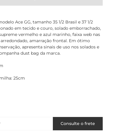
modelo Ace GG, tamanho 35 1/2 Brasil e 37 1/2
cionado em tecido e couro, solado emborrachado,
upreme vermelho e azul marinho, faixa web nas
co arredondado, amarração frontal. Em ótimo
servação, apresenta sinais de uso nos solados e
companha dust bag da marca.
cm
milha: 25cm
P
Consulte o frete