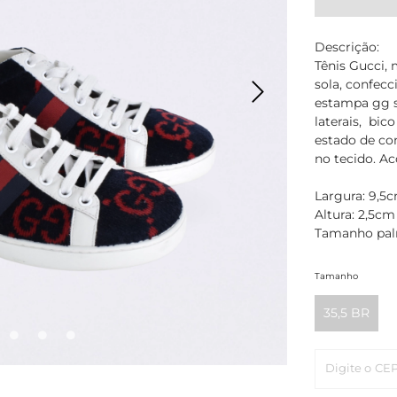
Descrição:
Tênis Gucci, 
sola, confec
estampa gg s
laterais, bi
estado de con
no tecido. A
Largura: 9,5
Altura: 2,5cm
Tamanho pal
Tamanho
35,5 BR
Digite o CE