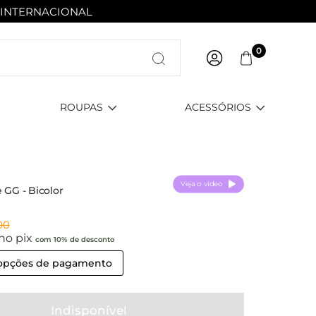
 INTERNACIONAL
Entre com email ou cpf/cnpj
0
Criar nova conta
ROUPAS
ACESSÓRIOS
Veja o vídeo
e GG - Bicolor
00
no pix
com 10% de desconto
 opções de pagamento
Indisponível