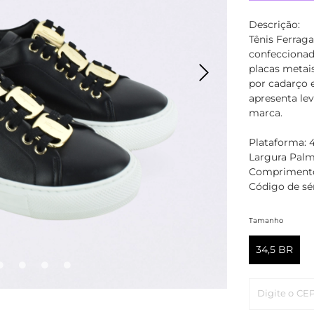
Descrição:
Tênis Ferraga
confeccionad
placas metai
por cadarço 
apresenta le
marca.
Plataforma:
Largura Palm
Comprimento
Código de sé
Tamanho
34,5 BR
Digite o CE