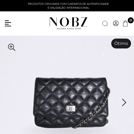
PRODUTOS ORIGINAIS COM GARANTIA DE AUTENTICIDADE
E VALIDAÇÃO INTERNACIONAL
Entre com email ou cpf/cnpj
0
Criar nova conta
Ótimo