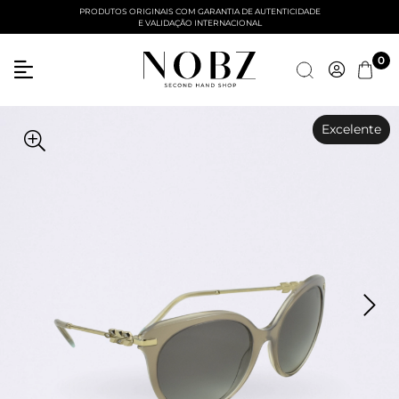
PRODUTOS ORIGINAIS COM GARANTIA DE AUTENTICIDADE
E VALIDAÇÃO INTERNACIONAL
Entre com email ou cpf/cnpj
0
Criar nova conta
Excelente