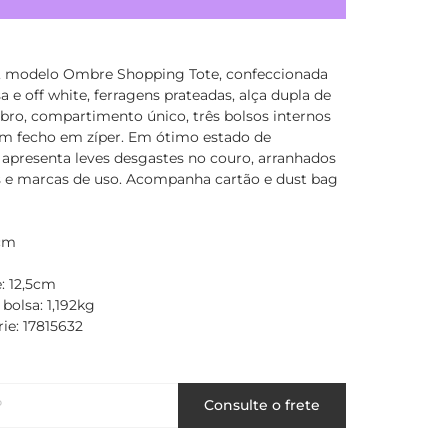
, modelo Ombre Shopping Tote, confeccionada
 e off white, ferragens prateadas, alça dupla de
ro, compartimento único, três bolsos internos
 fecho em zíper. Em ótimo estado de
 apresenta leves desgastes no couro, arranhados
s e marcas de uso. Acompanha cartão e dust bag
5cm
: 12,5cm
 bolsa: 1,192kg
ie: 17815632
P
Consulte o frete