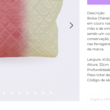
Descrição:
Bolsa Chanel
em couro rosa
mão e de omb
sendo um com
conservação,
nas ferragen
da marca.
Largura: 41,
Altura: 32cm
Profundidade
Peso total da
Código de sér
Digite o CE