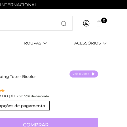
 INTERNACIONAL
Entre com email ou cpf/cnpj
0
Criar nova conta
ROUPAS
ACESSÓRIOS
Veja o vídeo
ng Tote - Bicolor
,00
0
no pix
com 10% de desconto
 opções de pagamento
COMPRAR