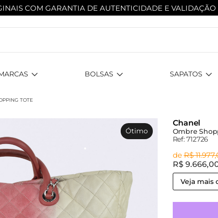
INAIS COM GARANTIA DE AUTENTICIDADE
E VALIDAÇÃO
MARCAS
BOLSAS
SAPATOS
OPPING TOTE
Chanel
Ótimo
Ombre Shoppi
Ref: 712726
de
R$ 11.977
R$ 9.666,0
Veja mais