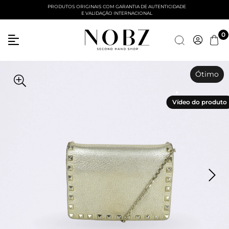
PRODUTOS ORIGINAIS COM GARANTIA DE AUTENTICIDADE
E VALIDAÇÃO INTERNACIONAL
Entre com email ou cpf/cnpj
0
Criar nova conta
Ótimo
Vídeo do produto