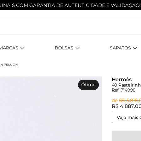
INAIS COM GARANTIA DE AUTENTICIDADE
E VALIDAÇÃO
MARCAS
BOLSAS
SAPATOS
AN PELÚCIA
Hermès
Ótimo
40 Rasteirinh
Ref: 714998
de
R$ 5.818,
R$ 4.887,0
Veja mais