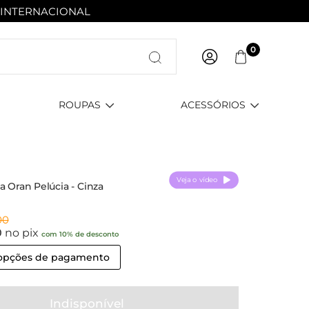
 INTERNACIONAL
Entre com email ou cpf/cnpj
0
Criar nova conta
ROUPAS
ACESSÓRIOS
Veja o vídeo
a Oran Pelúcia - Cinza
00
0
no pix
com 10% de desconto
 opções de pagamento
Indisponível