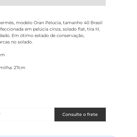
Hermès, modelo Oran Pelúcia, tamanho 40 Brasil
feccionada em pelúcia cinza, solado flat, tira H,
dado. Em ótimo estado de conservação,
rcas no solado.
5cm
milha: 27cm
P
Consulte o frete