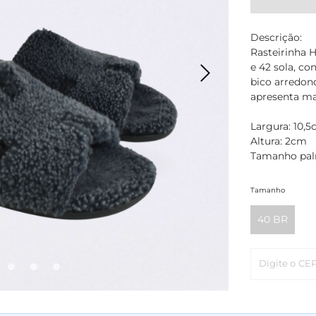
Descrição:
Rasteirinha 
e 42 sola, con
bico arredon
apresenta ma
Largura: 10,
Altura: 2cm
Tamanho pal
Tamanho
40 BR
Digite o CE