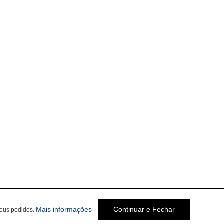
sobre a Política de Privacidade
Mais informações
Continuar e Fechar
seus pedidos.