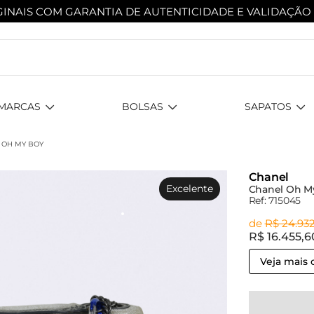
INAIS COM GARANTIA DE AUTENTICIDADE
E VALIDAÇÃO
MARCAS
BOLSAS
SAPATOS
 OH MY BOY
Chanel
Excelente
Chanel Oh M
Ref: 715045
de
R$ 24.93
R$ 16.455,
Veja mais