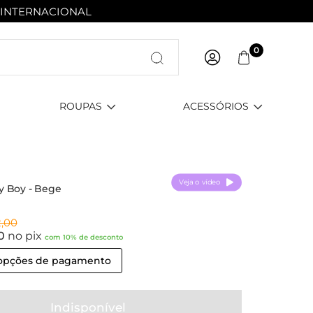
 INTERNACIONAL
0
ROUPAS
ACESSÓRIOS
Veja o vídeo
y Boy - Bege
2,00
60
no pix
com 10% de desconto
 opções de pagamento
Indisponível