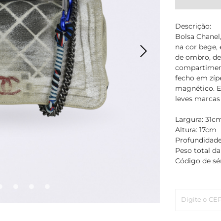
Descrição:
Bolsa Chanel
na cor bege,
de ombro, det
compartiment
fecho em zíp
magnético. E
leves marcas
Largura: 31c
Altura: 17cm
Profundidad
Peso total da
Código de sér
Digite o CE