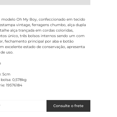
, modelo Oh My Boy, confeccionado em tecido
 estampa vintage, ferragens chumbo, alça dupla
alhe alça trançada em cordas coloridas,
os único, três bolsos internos sendo um com
er, fechamento principal por aba e botão
m excelente estado de conservação, apresenta
 de uso.
m
e: 5cm
 bolsa: 0,578kg
ie: 19576184
P
Consulte o frete