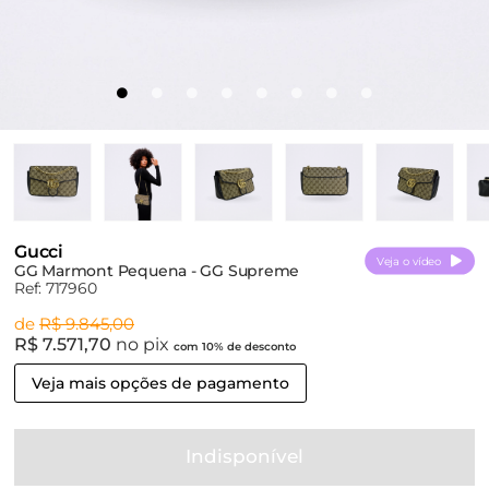
Gucci
Veja o vídeo
GG Marmont Pequena - GG Supreme
Ref: 717960
de
R$ 9.845,00
R$ 7.571,70
no pix
com 10% de desconto
Veja mais opções de pagamento
Indisponível