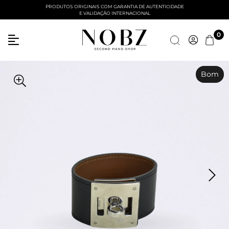
PRODUTOS ORIGINAIS COM GARANTIA DE AUTENTICIDADE
E VALIDAÇÃO INTERNACIONAL
Entre com email ou cpf/cnpj
0
Criar nova conta
Bom