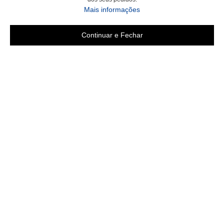
Mais informações
Continuar e Fechar
Área do cliente
Criar Conta
Fazer Login
Meus pedidos