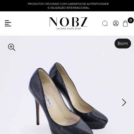
PRODUTOS ORIGINAIS COM GARANTIA DE AUTENTICIDADE
E VALIDAÇÃO INTERNACIONAL
Entre com email ou cpf/cnpj
0
Criar nova conta
Bom