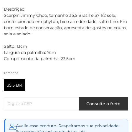
Descrição:
Scarpin Jimmy Choo, tamanho 35,5 Brasil e 37 1/2 sola,
confeccionado em phyton, bico arredondado, salto fino. Em
bom estado de conservação, apresenta desgastes no couro,
sola e solado.
Salto: 13cm
Largura da palmilha: 7cm
Comprimento da palmilha: 23,5cm
Tamanho
35,5 BR
Digite o CEP
Consulte o frete
Avalie esse produto. Respeitamos sua privacidade.
Seu nome não será mostrado na loja.