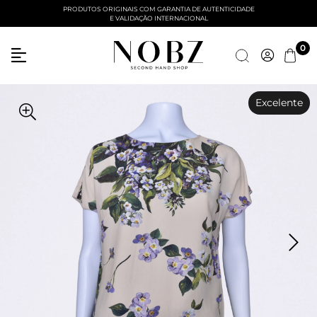
PRODUTOS ORIGINAIS COM GARANTIA DE AUTENTICIDADE
E VALIDAÇÃO INTERNACIONAL
Entre com email ou cpf/cnpj
0
Criar nova conta
Excelente