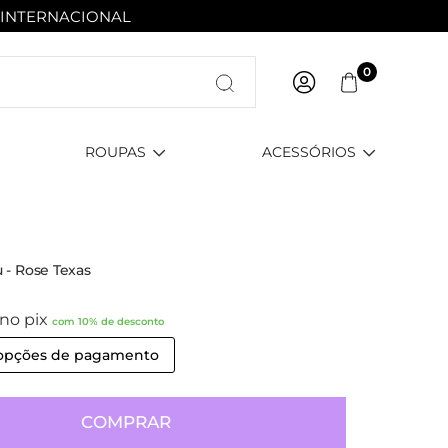
 INTERNACIONAL
Entre com email ou cpf/cnpj
0
Criar nova conta
ROUPAS
ACESSÓRIOS
 - Rose Texas
no pix
com 10% de desconto
 opções de pagamento
COMPRAR