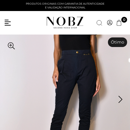
PRODUTOS ORIGINAIS COM GARANTIA DE AUTENTICIDADE
E VALIDAÇÃO INTERNACIONAL
Entre com email ou cpf/cnpj
0
Criar nova conta
Ótimo