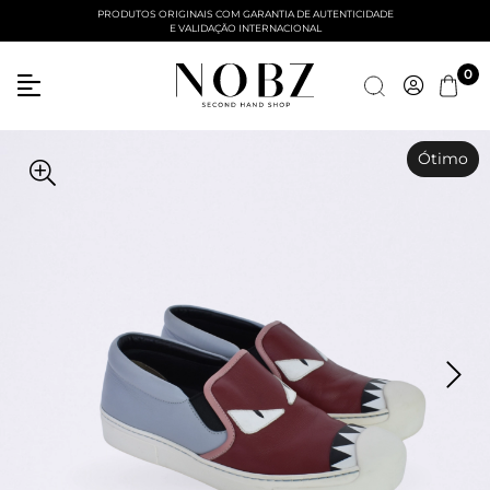
PRODUTOS ORIGINAIS COM GARANTIA DE AUTENTICIDADE
E VALIDAÇÃO INTERNACIONAL
Entre com email ou cpf/cnpj
0
Criar nova conta
Ótimo