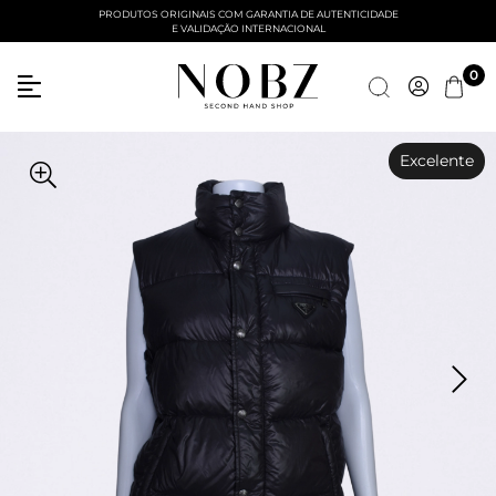
PRODUTOS ORIGINAIS COM GARANTIA DE AUTENTICIDADE
E VALIDAÇÃO INTERNACIONAL
Entre com email ou cpf/cnpj
0
Criar nova conta
Excelente