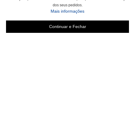
dos seus pedidos.
Mais informações
Continuar e Fechar
Área do cliente
Criar Conta
Fazer Login
Meus pedidos