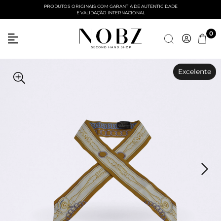
PRODUTOS ORIGINAIS COM GARANTIA DE AUTENTICIDADE
E VALIDAÇÃO INTERNACIONAL
Entre com email ou cpf/cnpj
0
Criar nova conta
Excelente