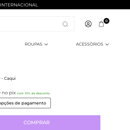
 INTERNACIONAL
Entre com email ou cpf/cnpj
0
Criar nova conta
ROUPAS
ACESSÓRIOS
 - Caqui
0
no pix
com 10% de desconto
 opções de pagamento
COMPRAR