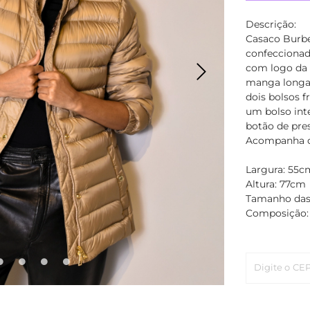
Descrição:
Casaco Burbe
confeccionad
com logo da 
manga longa 
dois bolsos 
um bolso inte
botão de pre
Acompanha c
Largura: 55c
Altura: 77cm
Tamanho das
Composição: 
Digite o CE