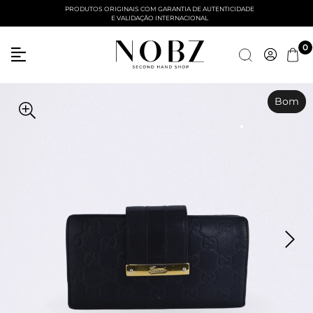
PRODUTOS ORIGINAIS COM GARANTIA DE AUTENTICIDADE
E VALIDAÇÃO INTERNACIONAL
Entre com email ou cpf/cnpj
0
Criar nova conta
Bom