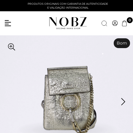
PRODUTOS ORIGINAIS COM GARANTIA DE AUTENTICIDADE
E VALIDAÇÃO INTERNACIONAL
Entre com email ou cpf/cnpj
0
Criar nova conta
Bom