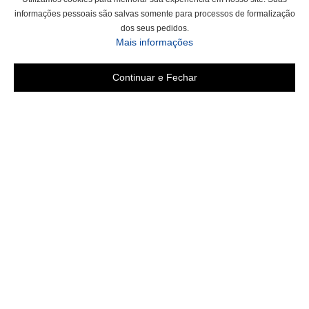
informações pessoais são salvas somente para processos de formalização
dos seus pedidos.
sobre a Política de Privac
Mais informações
Continuar e Fechar
Área do cliente
Criar Conta
Fazer Login