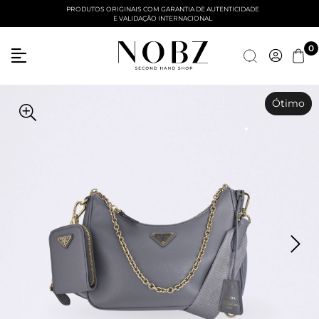
PRODUTOS ORIGINAIS COM GARANTIA DE AUTENTICIDADE
E VALIDAÇÃO INTERNACIONAL
Entre com email ou cpf/cnpj
0
Criar nova conta
Ótimo