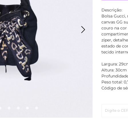
Descrição:
Bolsa Gucci,
canvas GG s
couro na cor 
compartimen
zíper, detalh
estado de co
tecido intern
Largura: 29c
Altura: 30cm
Profundidade
Peso total: 0
Código de sér
Digite o CE