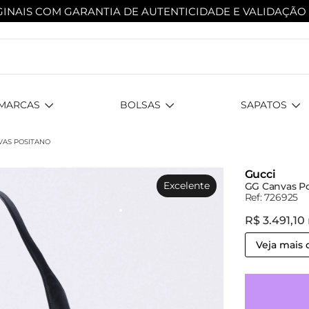
INAIS COM GARANTIA DE AUTENTICIDADE
E VALIDAÇÃO
MARCAS
BOLSAS
SAPATOS
VAS POSITANO
Gucci
Excelente
GG Canvas P
Ref: 726925
R$ 3.491,10
Veja mais