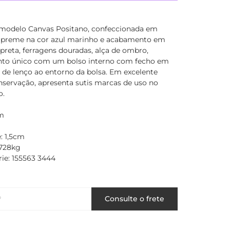
 modelo Canvas Positano, confeccionada em
upreme na cor azul marinho e acabamento em
preta, ferragens douradas, alça de ombro,
to único com um bolso interno com fecho em
e de lenço ao entorno da bolsa. Em excelente
nservação, apresenta sutis marcas de uso no
o.
m
: 1,5cm
,728kg
ie: 155563 3444
P
Consulte o frete