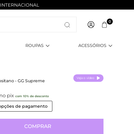
 INTERNACIONAL
Entre com email ou cpf/cnpj
0
Criar nova conta
ROUPAS
ACESSÓRIOS
Veja o vídeo
ositano - GG Supreme
no pix
com 10% de desconto
 opções de pagamento
COMPRAR