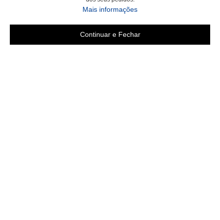
sobre a Política de Privac
Mais informações
Continuar e Fechar
Área do cliente
Criar Conta
Fazer Login
Meus pedidos