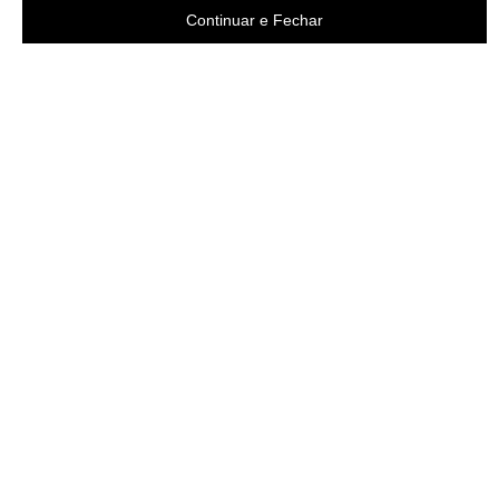
Continuar e Fechar
Área do cliente
Criar Conta
Fazer Login
Meus pedidos
A loja
Sobre nós