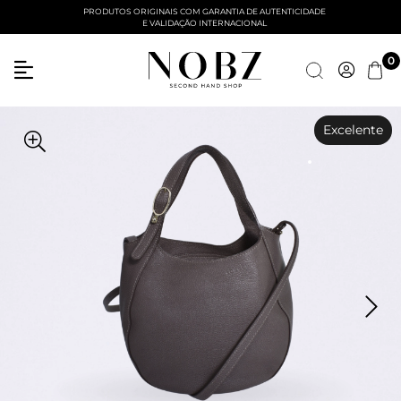
PRODUTOS ORIGINAIS COM GARANTIA DE AUTENTICIDADE
E VALIDAÇÃO INTERNACIONAL
Entre com email ou cpf/cnpj
0
Criar nova conta
Excelente