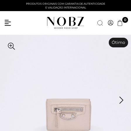
PRODUTOS ORIGINAIS COM GARANTIA DE AUTENTICIDADE
E VALIDAÇÃO INTERNACIONAL
Entre com email ou cpf/cnpj
0
Criar nova conta
Ótimo