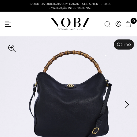
PRODUTOS ORIGINAIS COM GARANTIA DE AUTENTICIDADE
E VALIDAÇÃO INTERNACIONAL
Entre com email ou cpf/cnpj
0
Criar nova conta
Ótimo