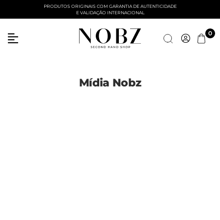
PRODUTOS ORIGINAIS COM GARANTIA DE AUTENTICIDADE
E VALIDAÇÃO INTERNACIONAL
Entre com email ou cpf/cnpj
0
Criar nova conta
Mídia Nobz