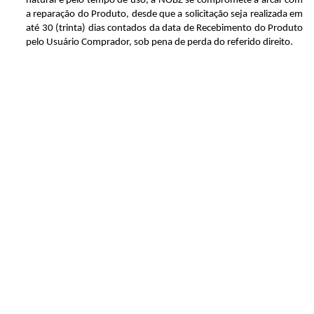
natural e pelo tempo de uso, a NOBZ se compromete a arcar com 
a reparação do Produto, desde que a solicitação seja realizada em 
até 30 (trinta) dias contados da data de Recebimento do Produto 
pelo Usuário Comprador, sob pena de perda do referido direito.