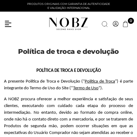
PRODUTOS ORIGINAIS COM GARANTIA DE AUTENTICIDADE
E VALIDAÇÃO INTERNACIONAL
Entre com email ou cpf/cnpj
0
Criar nova conta
Política de troca e devolução
POLÍTICA DE TROCA E DEVOLUÇÃO
A presente Política de Troca e Devolução (“
Política de Troca
”) é parte 
integrante do Termo de Uso do Site (“
Termo de Uso
”).
A NOBZ procura oferecer a melhor experiência e satisfação de seus 
clientes, executando com cuidado cada etapa do processo de 
intermediação. No entanto, devido ao formato de compra online, 
onde não há o contato direto com a mercadoria, e por se tratarem de 
Produtos de segunda mão, podem ocorrer situações em que as 
expectativas do Usuário Comprador não sejam atendidas ao receber o 