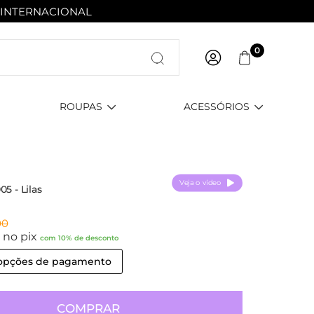
 INTERNACIONAL
Entre com email ou cpf/cnpj
0
Criar nova conta
ROUPAS
ACESSÓRIOS
Veja o vídeo
5 - Lilas
00
0
no pix
com 10% de desconto
 opções de pagamento
COMPRAR