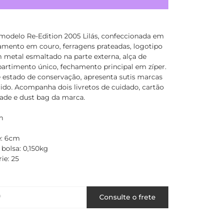
 modelo Re-Edition 2005 Lilás, confeccionada em
amento em couro, ferragens prateadas, logotipo
 metal esmaltado na parte externa, alça de
rtimento único, fechamento principal em zíper.
 estado de conservação, apresenta sutis marcas
ido. Acompanha dois livretos de cuidado, cartão
dade e dust bag da marca.
m
e: 6cm
 bolsa: 0,150kg
ie: 25
P
Consulte o frete