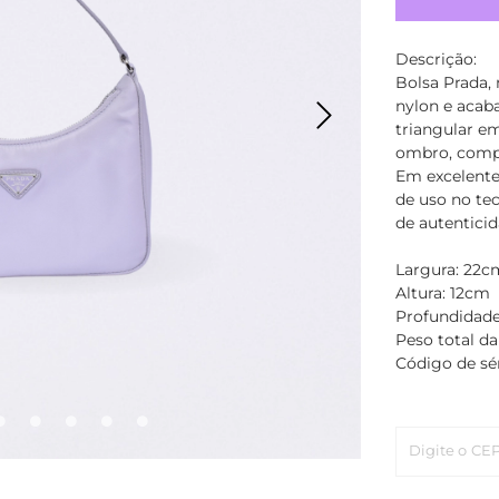
Descrição:
Bolsa Prada,
nylon e acab
triangular em
ombro, compa
Em excelente
de uso no tec
de autentici
Largura: 22c
Altura: 12cm
Profundidad
Peso total da
Código de sér
Digite o CE